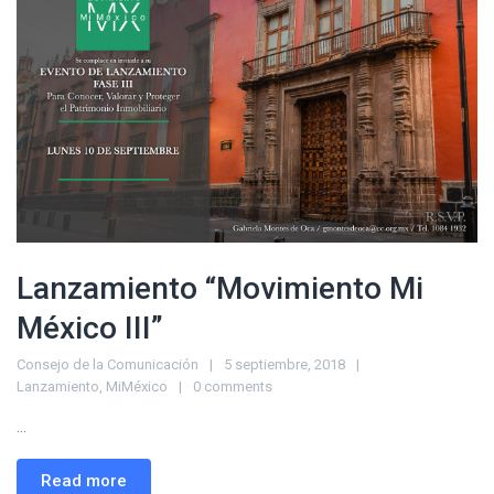
Lanzamiento “Movimiento Mi
México III”
Consejo de la Comunicación
5 septiembre, 2018
Lanzamiento
,
MiMéxico
0 comments
...
Read more