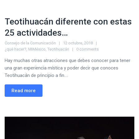
Teotihuacán diferente con estas
25 actividades…
Consejo de la Comunicación
12 octubre, 2018
¿qué hacer?
,
MiMéxico
,
Teotihuacán
0 comments
Hay muchas otras atracciones que debes conocer para tener
una gran experiencia mística y poder decir que conoces
Teotihuacán de principio a fin....
Read more