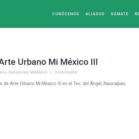
CONÓCENOS
ALIADOS
SÚMATE
R
rte Urbano Mi México III
bano
,
Ganadores
,
MiMéxico
0 comments
o de Arte Urbano Mi México III en el Tec. del Ángel, Naucalpan,