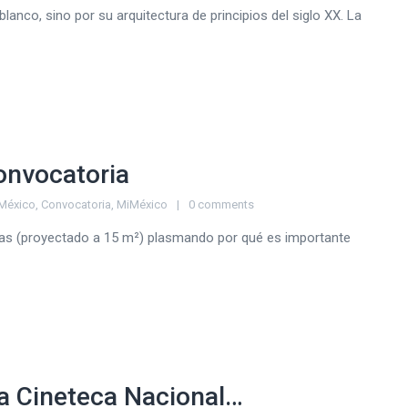
blanco, sino por su arquitectura de principios del siglo XX. La
onvocatoria
México
,
Convocatoria
,
MiMéxico
0 comments
intas (proyectado a 15 m²) plasmando por qué es importante
la Cineteca Nacional…