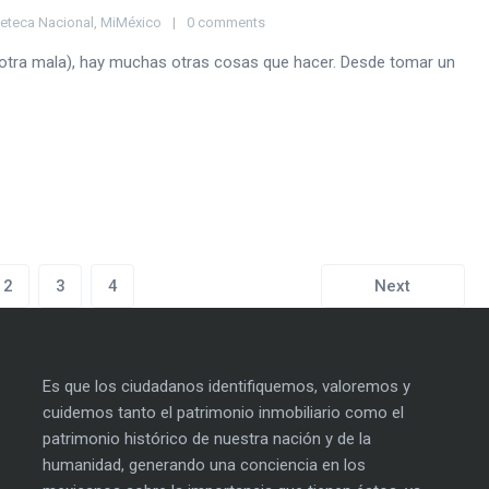
neteca Nacional
,
MiMéxico
0 comments
e otra mala), hay muchas otras cosas que hacer. Desde tomar un
2
3
4
Next
Es que los ciudadanos identifiquemos, valoremos y
cuidemos tanto el patrimonio inmobiliario como el
patrimonio histórico de nuestra nación y de la
humanidad, generando una conciencia en los