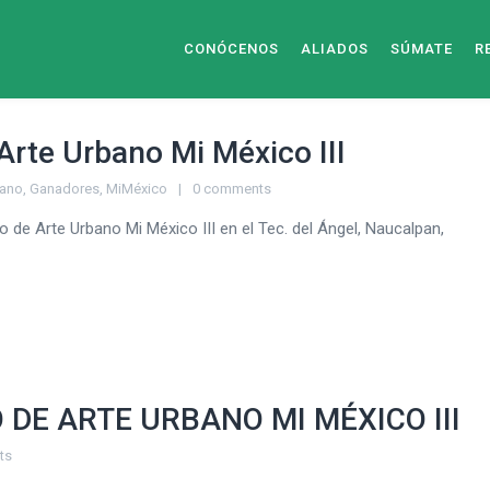
CONÓCENOS
ALIADOS
SÚMATE
R
rte Urbano Mi México III
bano
,
Ganadores
,
MiMéxico
0 comments
o de Arte Urbano Mi México III en el Tec. del Ángel, Naucalpan,
DE ARTE URBANO MI MÉXICO III
ts