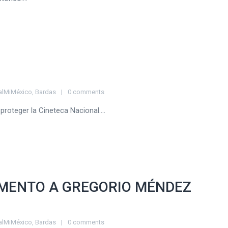
alMiMéxico
,
Bardas
0 comments
proteger la Cineteca Nacional....
UMENTO A GREGORIO MÉNDEZ
alMiMéxico
,
Bardas
0 comments