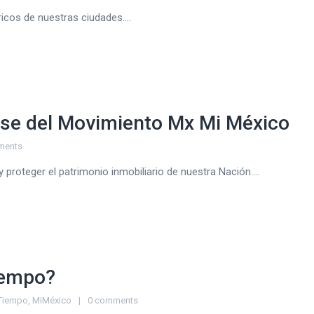
os de nuestras ciudades....
ase del Movimiento Mx Mi México
ments
 proteger el patrimonio inmobiliario de nuestra Nación....
iempo?
 Tiempo
,
MiMéxico
0 comments