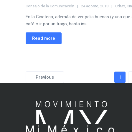
Consejo de la Comunicación
24 agosto, 2018
CdMx
,
Ci
En la Cineteca, además de ver pelis buenas (y una qu
café o ir por un trago, hasta ins...
Read more
Previous
1