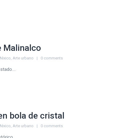
 Malinalco
México
,
Arte urbano
0 comments
stado....
n bola de cristal
México
,
Arte urbano
0 comments
órico....