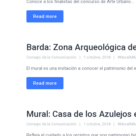
Conoce a los finalistas del concurso de Arte Urbano....
Read more
Barda: Zona Arqueológica de
Consejo de la Comunicación
1 octubre, 2018
#MuralMi
El mural es una invitación a conocer el patrimonio del e
Read more
Mural: Casa de los Azulejos e
Consejo de la Comunicación
1 octubre, 2018
#MuralMi
Refleja el cuidado a los recintos que son patrimonio hist