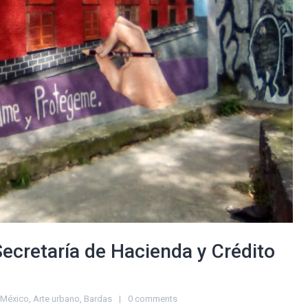
Secretaría de Hacienda y Crédito
iMéxico
,
Arte urbano
,
Bardas
0 comments