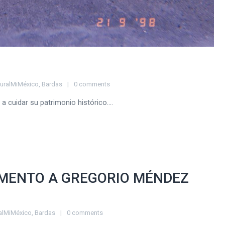
uralMiMéxico
,
Bardas
0 comments
 cuidar su patrimonio histórico....
UMENTO A GREGORIO MÉNDEZ
alMiMéxico
,
Bardas
0 comments