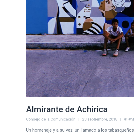
Almirante de Achirica
Consejo de la Comunicación
28 septiembre, 2018
#
,
#M
Un homenaje y a su vez, un llamado a los tabasqueños a