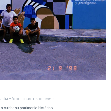
uralMiMéxico
,
Bardas
0 comments
 cuidar su patrimonio histórico....